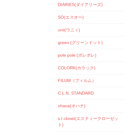
DIARIES(ダイアリーズ)
SO(エスオー)
unii(ウニィ)
green.(グリーンドット)
pole pole.(ポレポレ)
COLORK(カラック)
FILUM（フィルム）
C.L.N. STANDARD
ohana(オハナ)
s.t closet(エスティークローゼッ
ト)