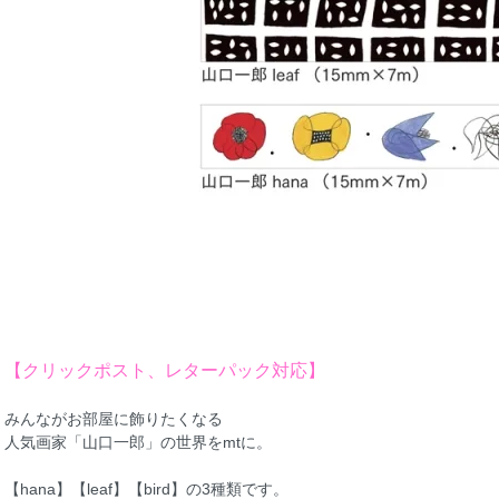
【クリックポスト、レターパック対応】
みんながお部屋に飾りたくなる
人気画家「山口一郎」の世界をmtに。
【hana】【leaf】【bird】の3種類です。