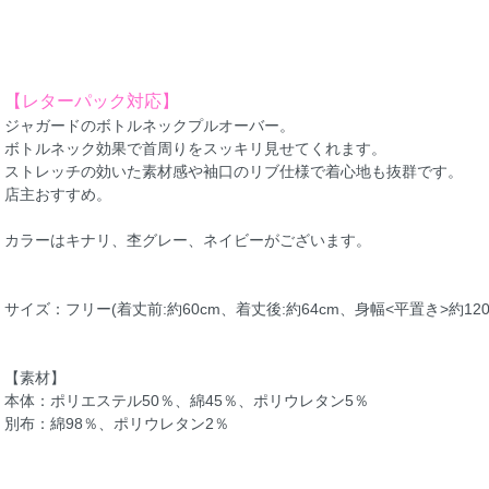
【レターパック対応】
ジャガードのボトルネックプルオーバー。
ボトルネック効果で首周りをスッキリ見せてくれます。
ストレッチの効いた素材感や袖口のリブ仕様で着心地も抜群です。
店主おすすめ。
カラーはキナリ、杢グレー、ネイビーがございます。
サイズ：フリー(着丈前:約60cm、着丈後:約64cm、身幅<平置き>約120
【素材】
本体：ポリエステル50％、綿45％、ポリウレタン5％
別布：綿98％、ポリウレタン2％