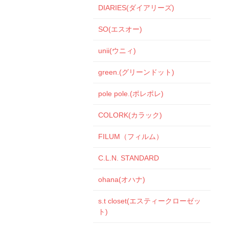
DIARIES(ダイアリーズ)
SO(エスオー)
unii(ウニィ)
green.(グリーンドット)
pole pole.(ポレポレ)
COLORK(カラック)
FILUM（フィルム）
C.L.N. STANDARD
ohana(オハナ)
s.t closet(エスティークローゼッ
ト)